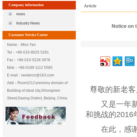
Company information
Article
news
Industry News
Notice on 
Customer Service Center
Name：Miss Yan
Tel：+86-010-8025 5281
Fax：+86-010-5228 3978
Mob：+86-0189 1112 5585
E-mail：leedercn@163.com
Add：Room23,Ceremony domain of
尊敬的新老客
Building of ideal city,Xihongmen
Street,Daxing District, Beijing, China
又是一年新来
和挑战的2016
在此，感谢大