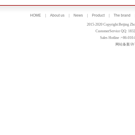
HOME
|
About us
|
News
|
Product
|
The brand
2015-2020 Copyright:Beijing Zh
CustomerService QQ: 183
Sales Hotline :+86-010
网站备案/许可